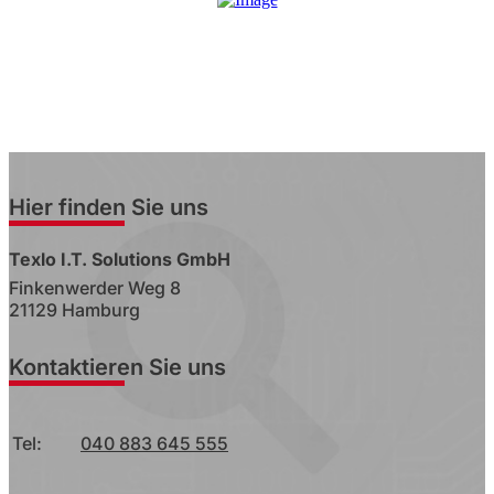
Hier finden Sie uns
Texlo I.T. Solutions GmbH
Finkenwerder Weg 8
21129 Hamburg
Kontaktieren Sie uns
Tel:
040 883 645 555