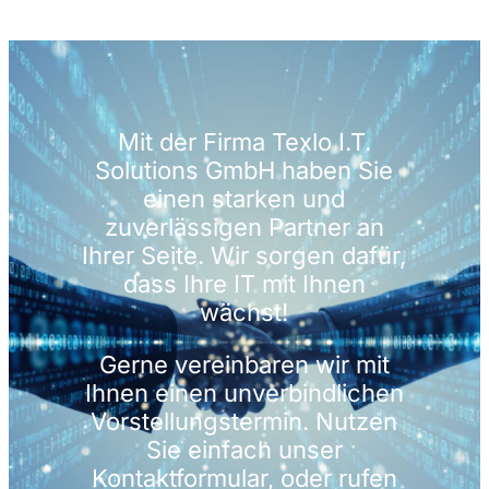
Mit der Firma Texlo I.T.
Solutions GmbH haben Sie
einen starken und
zuverlässigen Partner an
Ihrer Seite. Wir sorgen dafür,
dass Ihre IT mit Ihnen
wächst!
Gerne vereinbaren wir mit
Ihnen einen unverbindlichen
Vorstellungstermin. Nutzen
Sie einfach unser
Kontaktformular, oder rufen