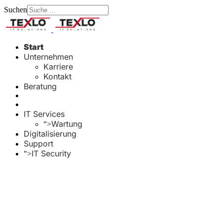
Suchen
Type 2 or more characters
for results.
Start
Unternehmen
Karriere
Kontakt
Beratung
IT Services
Wartung
">
Digitalisierung
Support
IT Security
">