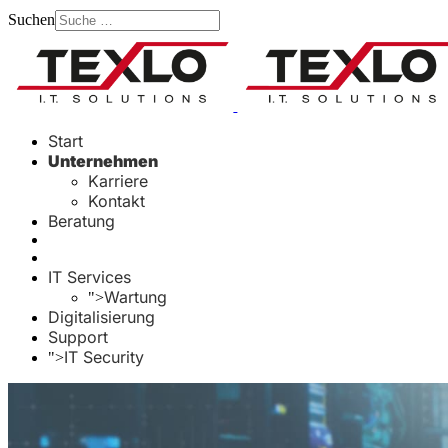
Suchen
Type 2 or more characters
for results.
Start
Unternehmen
Karriere
Kontakt
Beratung
IT Services
Wartung
">
Digitalisierung
Support
IT Security
">